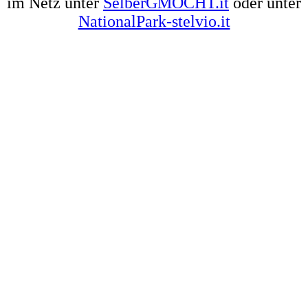
im Netz unter
SelberGMOCHT.it
oder unter
NationalPark-stelvio.it