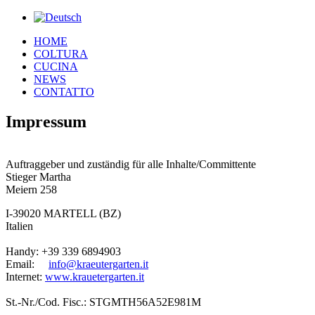
HOME
COLTURA
CUCINA
NEWS
CONTATTO
Impressum
Auftraggeber und zuständig für alle Inhalte/Committente
Stieger Martha
Meiern 258
I-39020 MARTELL (BZ)
Italien
Handy: +39 339 6894903
Email:
info@kraeutergarten.it
Internet:
www.krauetergarten.it
St.-Nr./Cod. Fisc.: STGMTH56A52E981M